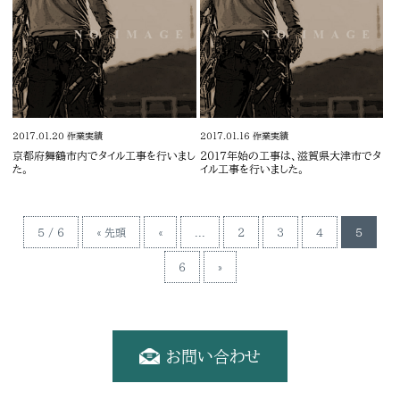
2017.01.20
作業実績
2017.01.16
作業実績
京都府舞鶴市内でタイル工事を行いまし
2017年始の工事は、滋賀県大津市でタ
た。
イル工事を行いました。
5 / 6
« 先頭
«
...
2
3
4
5
6
»
お問い合わせ