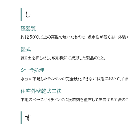
し
磁器質
約1250℃以上の高温で焼いたもので、吸水性が低く主に外装や
湿式
練り土を押しだし、成形機にて成形した製品のこと。
シーラ処理
水分が不足したモルタルが完全硬化できない状態において、白
住宅外壁乾式工法
下地のベースサイディングに接着剤を塗布して圧着する工法のこ
す