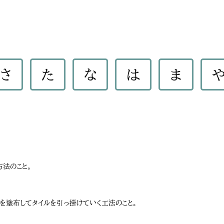
さ
た
な
は
ま
方法のこと。
を塗布してタイルを引っ掛けていく工法のこと。