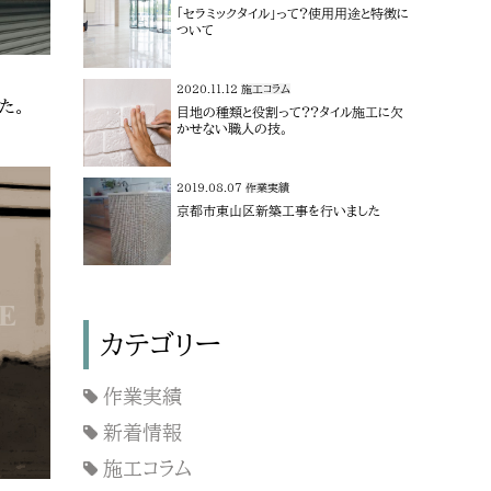
「セラミックタイル」って?使用用途と特徴に
ついて
2020.11.12
施工コラム
た。
目地の種類と役割って??タイル施工に欠
かせない職人の技。
2019.08.07
作業実績
京都市東山区新築工事を行いました
カテゴリー
作業実績
新着情報
施工コラム