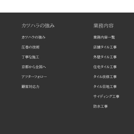
カツハラの強み
業務内容
カツハラの強み
業務内容一覧
圧巻の技術
店舗タイル工事
丁寧な施工
外壁タイル工事
京都から全国へ
住宅タイル工事
アフターフォロー
タイル改修工事
顧客対応力
タイル目地工事
サイディング工事
防水工事